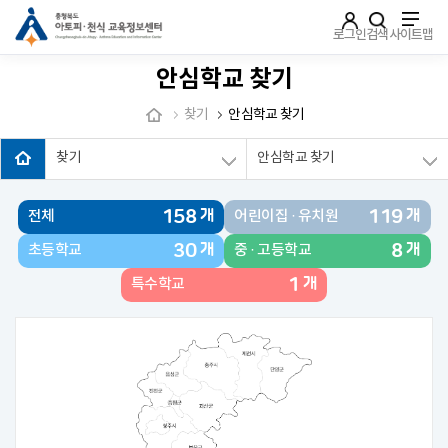
주메뉴로 가기
본문으로 가기
하단으로 가기
로그인
검색
사이트맵
안심학교 찾기
찾기
안심학교 찾기
찾기
안심학교 찾기
158
119
개
개
전체
어린이집 · 유치원
30
8
개
개
초등학교
중 · 고등학교
1
개
특수학교