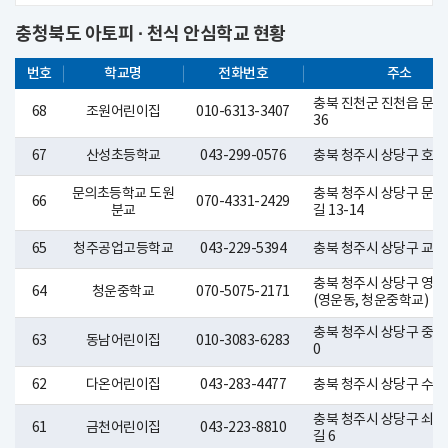
충청북도 아토피 · 천식 안심학교 현황
번호
학교명
전화번호
주소
충북 진천군 진천읍 문화로
68
조원어린이집
010-6313-3407
36
67
산성초등학교
043-299-0576
충북 청주시 상당구 호미로
문의초등학교 도원
충북 청주시 상당구 문의
66
070-4331-2429
분교
길 13-14
65
청주공업고등학교
043-229-5394
충북 청주시 상당구 교서로
충북 청주시 상당구 영운
64
청운중학교
070-5075-2171
(영운동, 청운중학교)
충북 청주시 상당구 중고
63
동남어린이집
010-3083-6283
0
62
다온어린이집
043-283-4477
충북 청주시 상당구 수영로
충북 청주시 상당구 쇠내
61
금천어린이집
043-223-8810
길 6