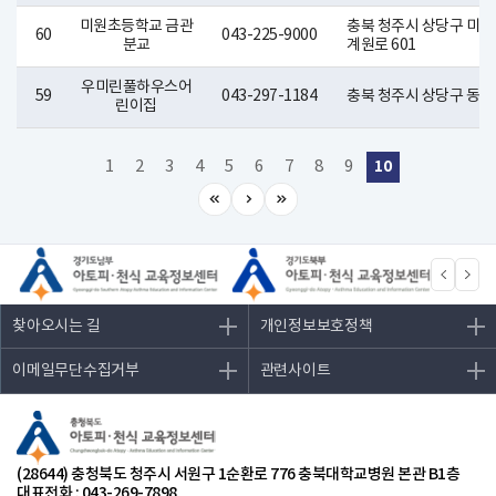
미원초등학교 금관
충북 청주시 상당구 미원
60
043-225-9000
분교
계원로 601
우미린풀하우스어
59
043-297-1184
충북 청주시 상당구 동남로
린이집
10
1
2
3
4
5
6
7
8
9
찾아오시는 길
개인정보보호정책
이메일무단수집거부
관련사이트
(28644) 충청북도 청주시 서원구 1순환로 776 충북대학교병원 본관 B1층
대표전화 : 043-269-7898