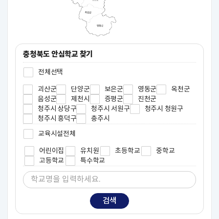
충청북도 안심학교 찾기
전체선택
괴산군
단양군
보은군
영동군
옥천군
음성군
제천시
증평군
진천군
청주시 상당구
청주시 서원구
청주시 청원구
청주시 흥덕구
충주시
교육시설전체
어린이집
유치원
초등학교
중학교
고등학교
특수학교
검색