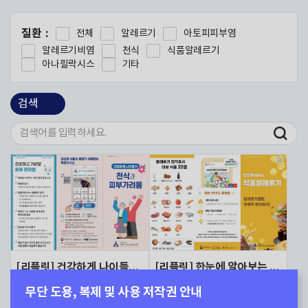
질환
전체
알레르기
아토피피부염
알레르기비염
천식
식품알레르기
아나필락시스
기타
[리플릿] 건강하게 나이들기-천식과 피부가려움
[리플릿] 한눈에 알아보는 식품알레르기
무단 도용, 복제 및 사용 저작권 안내
다운로드
다운로드